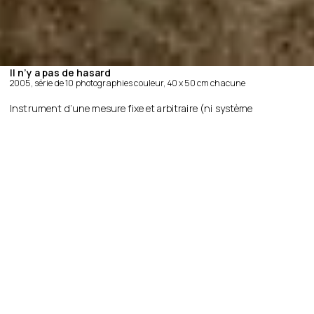
Il n’y a pas de hasard
2005, série de 10 photographies couleur, 40 x 50 cm chacune
Instrument d’une mesure fixe et arbitraire (ni système
métrique, ni système anglais) utilisé pour répertorier dans le
paysage canadien des objets de même taille fabriqués par
l’homme.
Instrument for making a fixed, arbitrary measurement
(neither metric nor imperial/standard), used to identify man-
made objects of the same size in the Canadian landscape.