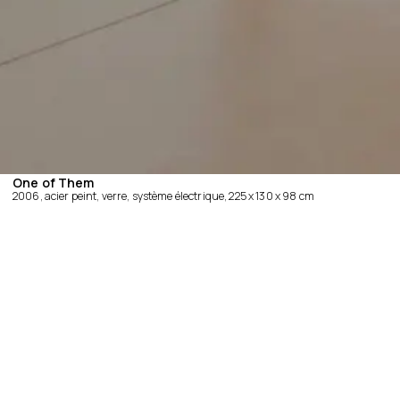
One of Them
2006, acier peint, verre, système électrique, 225 x 130 x 98 cm
Entre un système sécuritaire de sas à double porte et un
mobilier urbain de type JC Decaux,
One of Them
permet une
potentielle privatisation des espaces publics.
A cross between double security doors and JC Decaux-style
street furniture,
One of Them
can be used to privatise public
spaces.