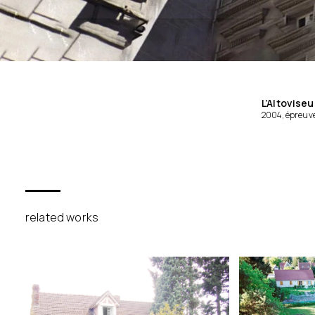
L’Altoviseu
2004, épreuv
related works