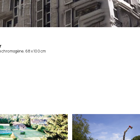
r
e chromogène,
68 x 100 cm