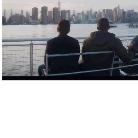
Le contre-don
Ha Ha Ha
Concrete Romance
Public Thoughts
Tatlin essayant de payer son repas
Les monographies
Les chutes
News From the Real World
2:06
Street Painting
Overprint
Temps étrangers
Dessins post-opératoires
7 rue des Alouettes
Monumental Break
Waterside Plaza